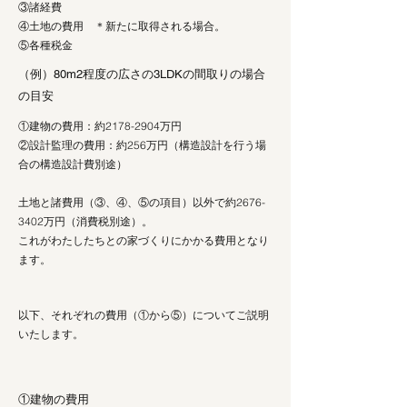
③諸経費
④土地の費用 ＊新たに取得される場合。
⑤各種税金
（例）80m2程度の広さの3LDKの間取りの場合
の目安
①建物の費用：約2178-2904万円
②設計監理の費用：約256万円（構造設計を行う場
合の構造設計費別途）
土地と諸費用（③、④、⑤の項目）以外で約2676-
3402万円（消費税別途）。
これがわたしたちとの家づくりにかかる費用となり
ます。
以下、それぞれの費用（①から⑤）についてご説明
いたします。
①建物の費用