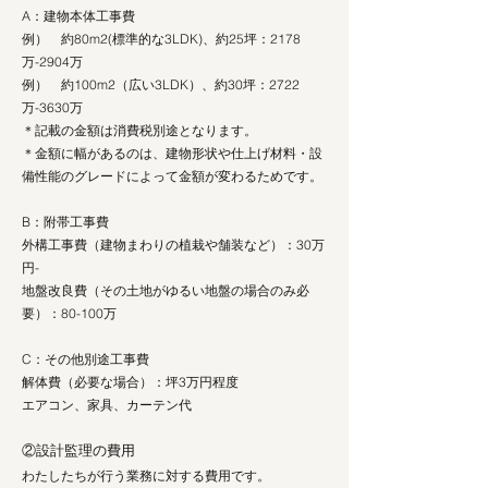
A：建物本体工事費
例） 約80m2(標準的な3LDK)、約25坪：2178
万-2904万
例） 約100m2（広い3LDK）、約30坪：2722
万-3630万
＊記載の金額は消費税別途となります。
＊金額に幅があるのは、建物形状や仕上げ材料・設
備性能のグレードによって金額が変わるためです。
B：附帯工事費
外構工事費（建物まわりの植栽や舗装など）：30万
円-
地盤改良費（その土地がゆるい地盤の場合のみ必
要）：80-100万
C：その他別途工事費
解体費（必要な場合）：坪3万円程度
エアコン、家具、カーテン代
②設計監理の費用
わたしたちが行う業務に対する費用です。